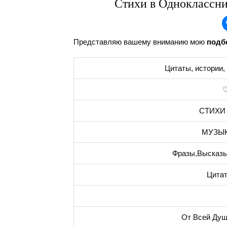
Стихи в Одноклассни
Представляю вашему вниманию мою
подб
Цитаты, истории, 
♡
СТИХИ
МУЗЫК
Фразы,Высказы
Цита
От Всей Душ