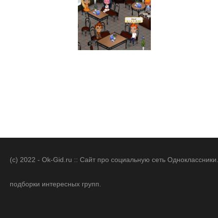
(c) 2022 - Ok-Gid.ru :: Сайт про социальную сеть Одноклассни
подборки интересных групп.