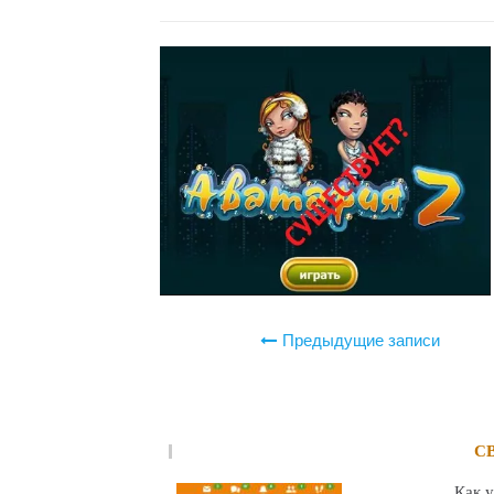
Навигация
Предыдущие записи
по
записям
С
Как 