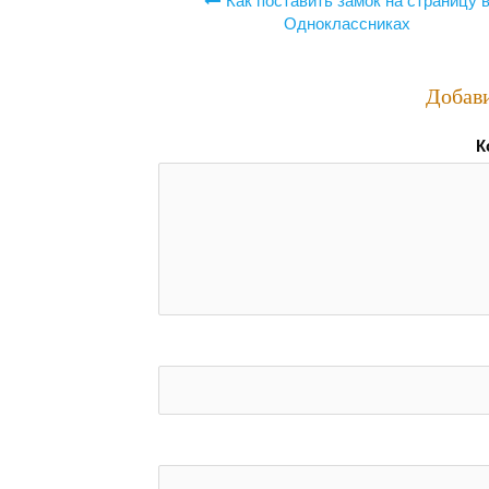
Навигация
Как поставить замок на страницу 
по
Одноклассниках
записям
Добав
К