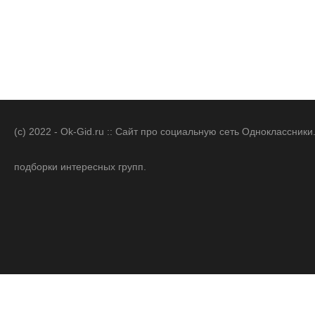
(c) 2022 - Ok-Gid.ru :: Сайт про социальную сеть Одноклассни
подборки интересных групп.