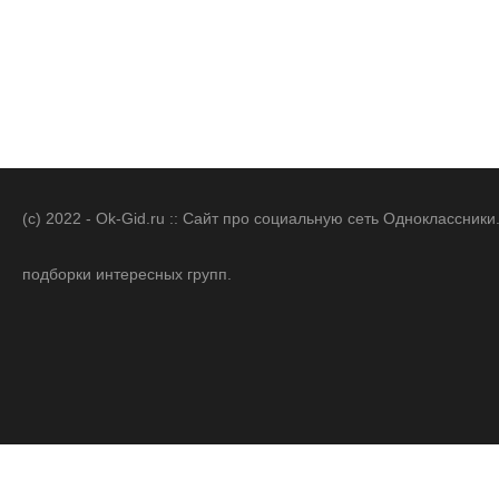
(c) 2022 - Ok-Gid.ru :: Сайт про социальную сеть Одноклассни
подборки интересных групп.