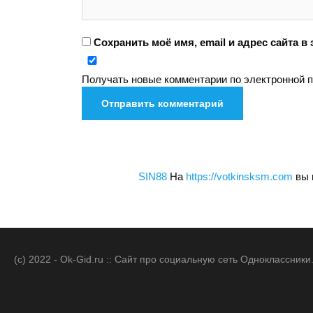
Сохранить моё имя, email и адрес сайта 
Получать новые комментарии по электронной п
SIN88
На
https://votkinsksm.com
вы 
(c) 2022 - Ok-Gid.ru :: Сайт про социальную сеть Одноклассни