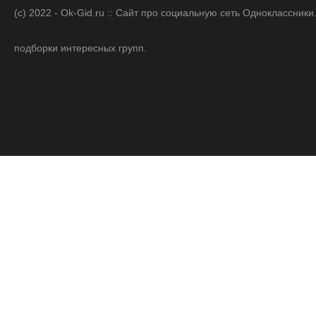
(c) 2022 - Ok-Gid.ru :: Сайт про социальную сеть Одноклассни
подборки интересных групп.