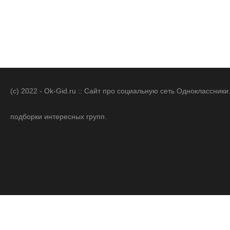
(c) 2022 - Ok-Gid.ru :: Сайт про социальную сеть Одноклассни
подборки интересных групп.