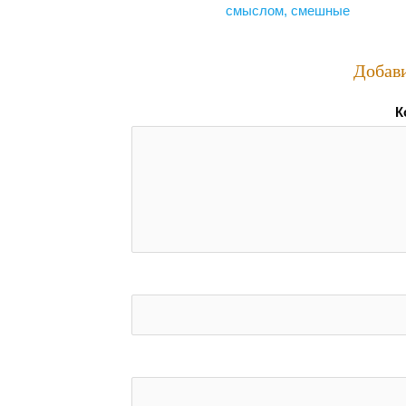
по
смыслом, смешные
записям
Добав
К