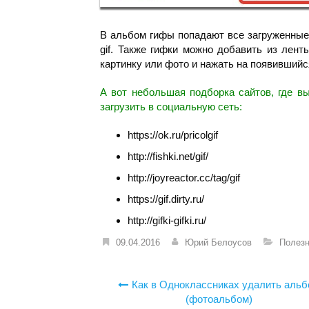
В альбом гифы попадают все загруженные
gif. Также гифки можно добавить из лент
картинку или фото и нажать на появившийс
А вот небольшая подборка сайтов, где вы
загрузить в социальную сеть:
https://ok.ru/pricolgif
http://fishki.net/gif/
http://joyreactor.cc/tag/gif
https://gif.dirty.ru/
http://gifki-gifki.ru/
09.04.2016
Юрий Белоусов
Полез
Навигация
Как в Одноклассниках удалить аль
по
(фотоальбом)