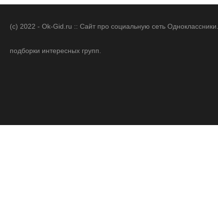
(c) 2022 - Ok-Gid.ru :: Сайт про социальную сеть Одноклассни
подборки интересных групп.